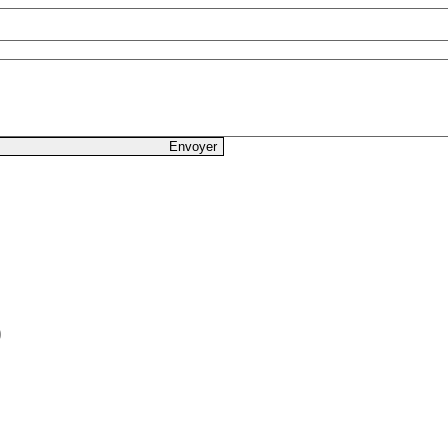
Envoyer
lez votre salaire Net
 :
de jours travaillés :