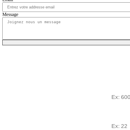
Message
Simu
TJM (€)
Nombre 