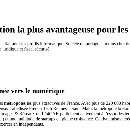
ution la plus avantageuse pour les
arial pour les profils informatique. Société de portage la moins cher 
juridique et fiscal sécurisé.
née vers le numérique
des
métropoles
les plus attractives de France. Avec plus de 220 000 habit
ense. Labellisée French Tech Rennes – Saint-Malo, la métropole bretonn
e Images & Réseaux ou ID4CAR participent activement à l’essor des tec
 et une multitude de startups en pleine croissance. Ce dynamisme crée
 exercer en indépendants.