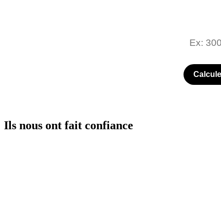
Frais p
Calcule
Ils nous ont fait confiance
7 200 € économisés dès ma première mission en porta
Grâce à HIP Portage, j’ai optimisé mes revenus tout en bénéficiant d’
projets clients.
Julien Morel
Développeur Full Stack